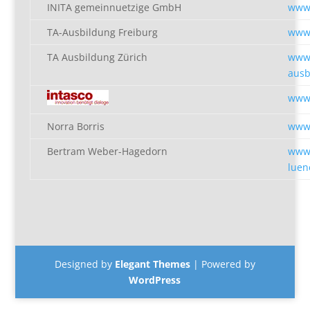
INITA gemeinnuetzige GmbH
www.
TA-Ausbildung Freiburg
www.
TA Ausbildung Zürich
www.
ausb
www.
Norra Borris
www.
Bertram Weber-Hagedorn
www.
luen
Designed by
Elegant Themes
| Powered by
WordPress